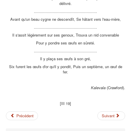
délivré.
......................................................
Avant qu'un beau cygne ne descendît, Se hâtant vers l'eau-mère,
......................................................
Il s'assit légèrement sur ses genoux, Trouva un nid convenable
Pour y pondre ses œufs en sûreté.
......................................................
Il y plaça ses œufs à son gré,
Six furent les œufs d'or qu'il y pondit, Puis un septième, un œuf de
fer.
Kalevala
(Crawford).
[III 19]
Précédent
Suivant