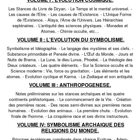
Les Stances du Livre de Dzyan. - Le Temps et le mental universel. -
Les causes de l'Etre. - Les causes de l'Existence. - L'Unique Forme
de l'Existence. - Alaya, l'Ame de l'Univers. Les Hiérarchies
septénaires. - L'antiquité des sciences physiques. - Monades et
Atomes. - Chimie occulte, etc…
VOLUME II : L'EVOLUTION DU SYMBOLISME.
Symbolisme et Idéographie. - Le langage des mystères et ses clefs. -
Substance primordiale et Pensée divine. - L'Œuf du Monde. - Jours et
Nuits de Brama. - La Lune, le dieu Lunus, Phoebé. - La théologie des
Dieux créateurs. - Les quatre éléments. - Sur la Science occulte et la
Science moderne : Vie, force ou gravitation. - Les éléments et les
atomes. - Evolution cyclique et Karma. - Le Zodiaque et son antiquité.
VOLUME III : ANTHROPOGENESE.
Notes préliminaires sur les stances archaïques et les quatre
continents préhistoriques. - Le commencement de la Vie. - Création
des premières races. - Des races semi-divines aux premières races
humaines. - Evolution des animaux. - La première chute. - Evolution
finale de l'homme. - La cinquième race et ses divins instructeurs.
VOLUME IV: SYMBOLISME ARCHAIQUE DES
RELIGIONS DU
MONDE.
Principes ésotériques corroborés dans chaque Ecriture. - Adam-