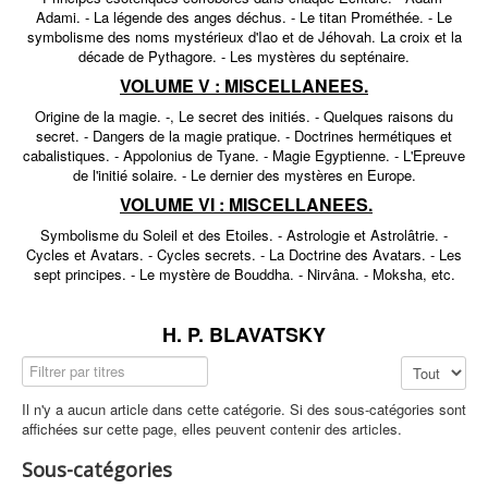
Adami. - La légende des anges déchus. - Le titan Prométhée. - Le
symbolisme des noms mystérieux d'Iao et de Jéhovah. La croix et la
décade de Pythagore. - Les mystères du septénaire.
VOLUME V : MISCELLANEES.
Origine de la magie. -, Le secret des initiés. - Quelques raisons du
secret. - Dangers de la magie pratique. - Doctrines hermétiques et
cabalistiques. - Appolonius de Tyane. - Magie Egyptienne. - L'Epreuve
de l'initié solaire. - Le dernier des mystères en Europe.
VOLUME VI : MISCELLANEES.
Symbolisme du Soleil et des Etoiles. - Astrologie et Astrolâtrie. -
Cycles et Avatars. - Cycles secrets. - La Doctrine des Avatars. - Les
sept principes. - Le mystère de Bouddha. - Nirvâna. - Moksha, etc.
H. P. BLAVATSKY
Filtrer par titres
Affichage #
Il n'y a aucun article dans cette catégorie. Si des sous-catégories sont
affichées sur cette page, elles peuvent contenir des articles.
Sous-catégories