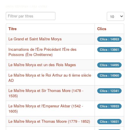
ONDA REFORMA CREA UNIRA
Filtrer par titres
Affichage #
Titre
Clics
Le Grand et Saint Maître Morya
Clics : 14953
Incarnations de l'Ère Précédant l'Ère des
Clics : 13861
Poissons (Ère Chrétienne)
Le Maître Morya est un des Rois Mages
Clics : 14495
Le Maître Morya et le Roi Arthur au 6 ième siècle
Clics : 14960
AD
Le Maître Morya et Sir Thomas More (1478 -
Clics : 12341
1535)
Le Maître Morya et l'Empereur Akbar (1542 -
Clics : 10933
1605)
Le Maître Morya et Thomas Moore (1779 - 1852)
Clics : 10651