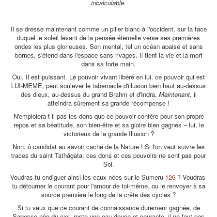
incalculable.
Il se dresse maintenant comme un piller blanc à l'occident, sur la face
duquel le soleil levant de la pensée éternelle verse ses premières
ondes les plus glorieuses. Son mental, tel un océan apaisé et sans
bornes, s'étend dans l'espace sans rivages. Il tient la vie et la mort
dans sa forte main.
Oui, Il est puissant. Le pouvoir vivant libéré en lui, ce pouvoir qui est
LUI-MEME, peut soulever le tabernacle d'illusion bien haut au-dessus
des dieux, au-dessus du grand Brahm et d'Indra.
Maintenant
, il
atteindra sûrement sa grande récompense !
N'emploiera-t-il pas les dons que ce pouvoir confère pour son propre
repos et sa béatitude, son bien-être et sa gloire bien gagnés – lui, le
victorieux de la grande Illusion ?
Non, ô candidat au savoir caché de la Nature ! Si l'on veut suivre les
traces du saint Tathâgata, ces dons et ces pouvoirs ne sont pas pour
Soi.
Voudras-tu endiguer ainsi les eaux nées sur le Sumeru
126
? Voudras-
tu détourner le courant pour l'amour de toi-même, ou le renvoyer à sa
source première le long de la crête des cycles ?
Si tu veux que ce courant de connaissance durement gagnée, de
Sagesse née du ciel, reste une eau douce et courante, il ne faut pas