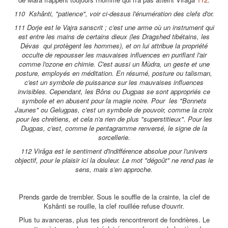
110 Kshânti, "patience", voir ci-dessus l'énumération des clefs d'or.
111 Dorje est le Vajra sanscrit ; c'est une arme où un instrument qui
est entre les mains de certains dieux (les Dragshed tibétains, les
Dévas qui protègent les hommes), et on lui attribue la propriété
occulte de repousser les mauvaises influences en purifiant l'air
comme l'ozone en chimie. C'est aussi un Mùdra, un geste et une
posture, employés en méditation. En résumé, posture ou talisman,
c'est un symbole de puissance sur les mauvaises influences
invisibles. Cependant, les Bôns ou Dugpas se sont appropriés ce
symbole et en abusent pour la magie noire. Pour les "Bonnets
Jaunes" ou Gelugpas, c'est un symbole de pouvoir, comme la croix
pour les chrétiens, et cela n'a rien de plus "superstitieux". Pour les
Dugpas, c'est, comme le pentagramme renversé, le signe de la
sorcellerie.
112 Virâga est le sentiment d'indifférence absolue pour l'univers
objectif, pour le plaisir ici la douleur. Le mot "dégoût" ne rend pas le
sens, mais s'en approche.
Prends garde de trembler. Sous le souffle de la crainte, la clef de
Kshânti se rouille, la clef rouillée refuse d'ouvrir.
Plus tu avanceras, plus tes pieds rencontreront de fondrières. Le