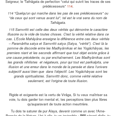
Seigneur, le 'Tathâgata de perfection "celui qui suivit les traces de ses
prédécesseurs"
114
.
114 "Quelqu'un qui marche dans les pas de ses prédécesseurs" ou
"de ceux qui sont venus avant lui", tel est le vrai sens du nom de
Tathâgata.
115 Samvritti est celle des deux vérités qui démontre le caractère
illusoire ou le vide de toutes choses. C'est la vérité relative dans ce
cas. L'Ecole Mahâyâna enseigne la différence entre ces deux vérités
– Paramârtha satya et Samvritti satya (Satya, "vérité"). C'est là la
pomme de discorde entre les Madhyâmikas et les Yogâchâryas, les
premiers niant et les seconds affirmant que tout objet existe grâce à
une cause précédente, ou par enchaînement. Les Madhyâmikas sont
les grands nihilistes et négateurs, pour qui tout est parikalpita, une
illusion et une erreur dans le monde de la pensée et dans l'univers
subjectif aussi bien que dans l'objectif. Les Yogâchâryas sont les
grands spiritualistes. Samvritti donc, comme vérité relative
seulement, est l'origine de toute illusion.
Rigide et exigeante est la vertu de Virâga, Si tu veux maîtriser sa
voie, tu dois garder ton mental et, tes perceptions bien plus libres
qu'auparavant de toute action meurtrière.
Tu dois te saturer de pur Alaya, devenir comme un avec l'Ame-
Pensée de la Nature. Uni à elle, tu es invincible ;
[50]
séparé d'elle, tu