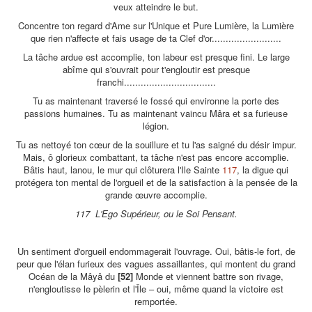
veux atteindre le but.
Concentre ton regard d'Ame sur l'Unique et Pure Lumière, la Lumière
que rien n'affecte et fais usage de ta Clef d'or.........................
La tâche ardue est accomplie, ton labeur est presque fini. Le large
abîme qui s'ouvrait pour t'engloutir est presque
franchi.................................
Tu as maintenant traversé le fossé qui environne la porte des
passions humaines. Tu as maintenant vaincu Mâra et sa furieuse
légion.
Tu as nettoyé ton cœur de la souillure et tu l'as saigné du désir impur.
Mais, ô glorieux combattant, ta tâche n'est pas encore accomplie.
Bâtis haut, lanou, le mur qui clôturera l'Ile Sainte
117
, la digue qui
protégera ton mental de l'orgueil et de la satisfaction à la pensée de la
grande œuvre accomplie.
117 L'Ego Supérieur, ou le Soi Pensant.
Un sentiment d'orgueil endommagerait l'ouvrage. Oui, bâtis-le fort, de
peur que l'élan furieux des vagues assaillantes, qui montent du grand
Océan de la Mâyâ du
[52]
Monde et viennent battre son rivage,
n'engloutisse le pèlerin et l'Île – oui, même quand la victoire est
remportée.