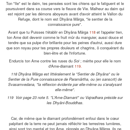
Ton "Ile" est le daim, tes pensées sont les chiens qui le fatiguent et le
poursuivent dans sa course vers le fleuve de Vie. Malheur au daim qui
est rejoint par les démons aboyeurs avant d'avoir atteint le Vallon du
Refuge, dont le nom est Dhyâna Mârga, "le sentier de la
connaissance pure".
Avant que tu Puisses t'établir en Dhyâna Mârga
118
et l'appeler tien,
ton Ame doit devenir comme le fruit mûr du manguier, aussi douce et
tendre que sa pulpe d'or brillante pour les peines d'autrui, aussi dure
que son noyau pour tes propres douleurs et chagrins, ô conquérant du
bien-être et de l'infortune.
Endurcis ton Ame contre les ruses du
Soi
; mérite pour elle le nom
d'Ame-diamant
119.
118 Dhyâna Mârga est littéralement le "Sentier de Dhyâna" ou le
Sentier de la Pure connaissance de Paramârtha, ou (en sanscrit) de
Svasamvedana, "la réflexion évidente par elle-même ou s'analysant
elle-même".
119 Voir page 23 note 5. "L'Ame-Diamant" ou Vajradhara préside sur
les Dhyâni-Bouddhas.
Car, de même que le diamant profondément enfoui dans le cœur
palpitant de la terre ne peut jamais réfléchir les terrestres lumières,
ainsi sont ton mental et ton Ame, plongés en Dhyâna Mârga, ils ne