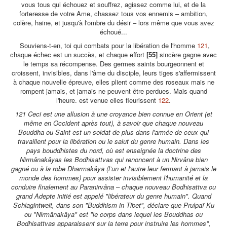
vous tous qui échouez et souffrez, agissez comme lui, et de la
forteresse de votre Ame, chassez tous vos ennemis – ambition,
colère, haine, et jusqu'à l'ombre du désir – lors même que vous avez
échoué...
Souviens-t-en, toi qui combats pour la libération de l'homme
121
,
chaque échec est un succès, et chaque effort
[55]
sincère gagne avec
le temps sa récompense. Des germes saints bourgeonnent et
croissent, invisibles, dans l'âme du disciple, leurs tiges s'affermissent
à chaque nouvelle épreuve, elles plient comme des roseaux mais ne
rompent jamais, et jamais ne peuvent être perdues. Mais quand
l'heure. est venue elles fleurissent
122
.
121 Ceci est une allusion à une croyance bien connue en Orient (et
même en Occident après tout), à savoir que chaque nouveau
Bouddha ou Saint est un soldat de plus dans l'armée de ceux qui
travaillent pour la libération ou le salut du genre humain. Dans les
pays bouddhistes du nord, où est enseignée la doctrine des
Nirmânakâyas les Bodhisattvas qui renoncent à un Nirvâna bien
gagné ou à la robe Dharmakâya (l’un et l'autre leur fermant à jamais le
monde des hommes) pour assister invisiblement l'humanité et la
conduire finalement au Paranirvâna – chaque nouveau Bodhisattva ou
grand Adepte initié est appelé "libérateur du genre humain". Quand
Schlagintweit, dans son "Buddhism in Tibet", déclare que Prulpaï Ku
ou "Nirmânakâya" est "le corps dans lequel les Bouddhas ou
Bodhisattvas apparaissent sur la terre pour instruire les hommes",