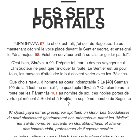
LES SEPT
PORTAILS
"UPADHYAYA
97
, le choix est fait, j'ai soif de Sagesse. Tu as
maintenant déchiré le voile placé devant le Sentier secret, et enseigné
le Yâna majeur
98
. Voici ton serviteur prêt à se laisser guider par toi".
C'est bien, Shrâvaka
99.
Prépare-toi, car tu devras voyager seul.
L'Instructeur ne peut que t'indiquer la route. Le Sentier est un pour
tous, les moyens d'atteindre le but doivent varier avec les Pèlerins.
Que choisiras-tu, ô homme au cœur indomptable ? Le
[40]
Samtan
100
de la "Doctrine de l'œil", le quadruple Dhyânâ ? Ou bien feras-tu
route par les Pâramitâs
101
au nombre de six, ces nobles portes de
vertu qui mènent à Bodhi et à Prajña, la septième marche de Sagesse
?
97 Upâdhyâya est un précepteur spirituel, un Guru. Les Bouddhistes
du nord choisissent généralement ces précepteurs parmi les "Naljor",
les saints hommes, savants en Gotrabhû-Jñâna, et Jñâna-
darshanashuddhi, professeurs de Sagesse secrète.
98 Yâna, véhicule : ainsi Mahâyâna est le "Grand Véhicule" et