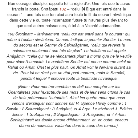
Bon courage, disciple, rappelle-toi la règle d'or. Une fois que tu auras
franchi la porte, Srotâpatti
102
– "celui
[41]
qui est entré dans le
courant" – une fois que ton pied aura foulé le lit du courant nirvânique
dans cette vie ou toute incarnation future tu n'auras plus devant toi
que sept autres naissances, ô toi à la Volonté adamantine.
102 Srotâpatti – littéralement "celui qui est entré dans le courant" qui
mène à l'océan nirvânique. Ce nom indique le premier Sentier. Le nom
du second est le Sentier de Sakridâgâmin, "celui qui reverra la
naissance seulement une fois de plus". Le troisième est appelé
Anâgâmin, "celui qui ne se réincarnera plus" à moins qu'il ne le veuille
pour aider l'humanité. Le quatrième Sentier est connu comme celui de
Rahat ou Arhat. C'est le plus haut. Un Arhat voit le Nirvâna durant sa
vie. Pour lui ce n'est pas un état post-mortem, mais le Samâdi,
pendant lequel il éprouve toute la béatitude nirvânique.
(Note : Pour montrer combien on doit peu compter sur les
Orientalistes pour l'exactitude des mots et de leur sens citons le cas
de trois prétendues "autorités". Ainsi les quatre mots que nous
venons d'expliquer sont donnés par R. Spence Hardy comme : 1
Sowân : 2 Sakradâgami : 3 Anâgâmi, et 4 Arya. Le révérend J. Edkins
donne : 1 Srôtâpanna ; 2 Sagardagam : 3 Anâgânim, et 4 Arhan.
Schlagintweit les épelle encore différemment, et, en outre, chacun
donne de nouvelles variantes dans le sens des termes).