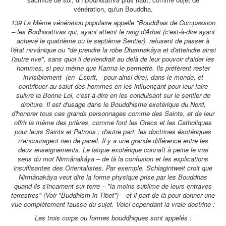
vénération, qu'un Bouddha.
139 La Même vénération populaire appelle "Bouddhas de Compassion
– les Bodhisattvas qui, ayant atteint le rang d'Arhat (c'est-à-dire ayant
achevé le quatrième ou le septième Sentier), refusent de passer à
l'état nirvânique ou "de prendre la robe Dharmakâya et d'atteindre ainsi
l'autre rive", sans quoi il deviendrait au delà de leur pouvoir d'aider les
hommes, si peu même que Karma le permette. Ils préfèrent rester
invisiblement (en Esprit, pour ainsi dire), dans le monde, et
contribuer au salut des hommes en les influençant pour leur faire
suivre la Bonne Loi, c'est-à-dire en les conduisant sur le sentier de
droiture. Il est d'usage dans le Bouddhisme exotérique du Nord,
d'honorer tous ces grands personnages comme des Saints, et de leur
offrir la même des prières, comme font les Grecs et les Catholiques
pour leurs Saints et Patrons ; d'autre part, les doctrines ésotériques
n'encouragent rien de pareil. Il y a une grande différence entre les
deux enseignements. Le laïque exotérique connaît à peine le vrai
sens du mot Nirmânakâya – de là la confusion et les explications
insuffisantes des Orientalistes. Par exemple, Schlagintweit croit que
Nirmânakâya veut dire la forme physique prise par les Bouddhas
quand ils s'incarnent sur terre – "la moins sublime de leurs entraves
terrestres" (Voir "Buddhism in Tibet") – et il part de là pour donner une
vue complètement fausse du sujet. Voici cependant la vraie doctrine :
Les trois corps ou formes bouddhiques sont appelés :