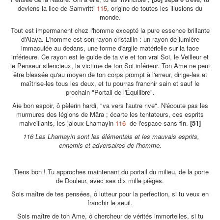
deviens la lice de Samvritti
115
, origine de toutes les illusions du
monde.
Tout est impermanent chez l'homme excepté la pure essence brillante
d'Alaya. L'homme est son rayon cristallin : un rayon de lumière
immaculée au dedans, une forme d'argile matérielle sur la face
inférieure. Ce rayon est le guide de ta vie et ton vrai Soi, le Veilleur et
le Penseur silencieux, la victime de ton Soi inférieur. Ton Ame ne peut
être blessée qu'au moyen de ton corps prompt à l'erreur, dirige-les et
maîtrise-les tous les deux, et tu pourras franchir sain et sauf le
prochain "Portail de l'Équilibre".
Aie bon espoir, ô pèlerin hardi, "va vers l'autre rive". N'écoute pas les
murmures des légions de Mâra ; écarte les tentateurs, ces esprits
malveillants, les jaloux Lhamayin
116
de l'espace sans fin.
[51]
116 Les Lhamayin sont les élémentals et les mauvais esprits,
ennemis et adversaires de l'homme.
Tiens bon ! Tu approches maintenant du portail du milieu, de la porte
de Douleur, avec ses dix mille pièges.
Sois maître de tes pensées, ô lutteur pour la perfection, si tu veux en
franchir le seuil.
Sois maître de ton Ame, ô chercheur de vérités immortelles, si tu