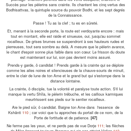
Succès pour les pèlerins sans crainte. Ils chantent les cinq vertus des
Bodhisattvas, la quintuple source du pouvoir Bodhi, et les sept degrés
de la Connaissance.
Passe ! Tu as la clef ; tu es en sûreté.
Et, menant à la seconde porte, la route est verdoyante encore : mais
tout en montant, elle est raide et sinueuse, oui, jusqu'au sommet
rocailleux. De grises brumes se suspendront à ses hauteurs rudes et
pierreuses, tout sera sombre au delà. A mesure que le pèlerin avance,
le chant d'espoir sonne plus faible dans son cœur. Le frisson du doute
est maintenant sur lui, son pas devient moins assuré.
Prends-y garde, ô candidat ! Prends garde à la crainte qui se déploie
comme les ailes noires et silencieuses de la chauve-souris de minuit,
entre le clair de lune de ton Ame et le grand but qui s'estompe dans la
distance lointaine.
La crainte, ô disciple, tue la volonté et paralyse toute action. S'il lui
manque la vertu Shîla, le pèlerin trébuche, et les cailloux karmiques
meurtrissent ses pieds sur le sentier rocailleux.
Aie le pied sûr, ô candidat. Baigne ton Ame dans l'essence de
Kshânti
110
; car voici que tu approches du portail de ce nom, de la
Porte de fortitude et de patience.
[47]
Ne ferme pas les yeux, et ne perds pas de vue Dorje
111;
les flèches
de Mâra frappent toujours l'homme qui n'a pas atteint Virâga
112
.