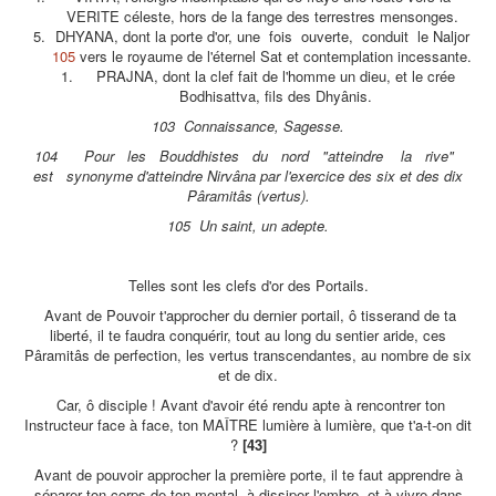
VERITE céleste, hors de la fange des terrestres mensonges.
DHYANA, dont la porte d'or, une fois ouverte, conduit le Naljor
105
vers le royaume de l'éternel Sat et contemplation incessante.
PRAJNA, dont la clef fait de l'homme un dieu, et le crée
Bodhisattva, fils des Dhyânis.
103 Connaissance, Sagesse.
104 Pour les Bouddhistes du nord "atteindre la rive"
est synonyme d'atteindre Nirvâna par l'exercice des six et des dix
Pâramitâs (vertus).
105 Un saint, un adepte.
Telles sont les clefs d'or des Portails.
Avant de Pouvoir t'approcher du dernier portail, ô tisserand de ta
liberté, il te faudra conquérir, tout au long du sentier aride, ces
Pâramitâs de perfection, les vertus transcendantes, au nombre de six
et de dix.
Car, ô disciple ! Avant d'avoir été rendu apte à rencontrer ton
Instructeur face à face, ton MAÎTRE lumière à lumière, que t'a-t-on dit
?
[43]
Avant de pouvoir approcher la première porte, il te faut apprendre à
séparer ton corps de ton mental, à dissiper l'ombre, et à vivre dans