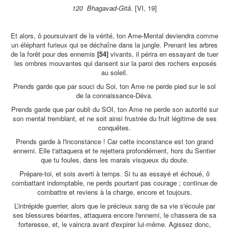
120 Bhagavad-Gitâ
. [VI, 19]
Et alors, ô poursuivant de la vérité, ton Ame-Mental deviendra comme
un éléphant furieux qui se déchaîne dans la jungle. Prenant les arbres
de la forêt pour des ennemis
[54]
vivants, il périra en essayant de tuer
les ombres mouvantes qui dansent sur la paroi des rochers exposés
au soleil.
Prends garde que par souci du Soi, ton Ame ne perde pied sur le sol
de la connaissance-Déva.
Prends garde que par oubli du SOI, ton Ame ne perde son autorité sur
son mental tremblant, et ne soit ainsi frustrée du fruit légitime de ses
conquêtes.
Prends garde à l'inconstance ! Car cette inconstance est ton grand
ennemi. Elle t'attaquera et te rejettera profondément, hors du Sentier
que tu foules, dans les marais visqueux du doute.
Prépare-toi, et sois averti à temps. Si tu as essayé et échoué, ô
combattant indomptable, ne perds pourtant pas courage ; continue de
combattre et reviens à la charge, encore et toujours.
L’intrépide guerrier, alors que le précieux sang de sa vie s'écoule par
ses blessures béantes, attaquera encore l'ennemi, le chassera de sa
forteresse, et, le vaincra avant d'expirer lui-même. Agissez donc,