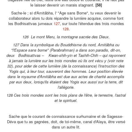
le laisser devenir un marais stagnant.
[58]
Sache-le ; si d'Amitâbha, l' "Age sans Borne", tu veux devenir le
collaborateur alors tu dois répandre la lumière acquise, comme font
les Bodhisattvas jumeaux
127
, sur toute l'étendue des trois mondes
128
.
126 Le mont Meru, la montagne sacrée des Dieux.
127 Dans la symbolique du Bouddhisme du nord, Amitâbha ou
"l'Espace sans borne" (Parabrahman) a dans son paradis, dit-on,
deux Bodhisattvas – Kwan-shih-yin et Tashih-Chih – qui rayonnent
à jamais la lumière sur les trois mondes où ils ont vécu y (voir note
32), pour aider de cette lumière (de la connaissance) l'instruction des
Yogis qui, à leur tour, sauveront des hommes. Leur position élevée
dans le royaume d'Amitâbha est due aux actes de charité accomplis
par eux deux, lorsqu'ils étaient des Yogis eux aussi sur la terre, dit
l'allégorie.
128 Ces trois mondes sont les trois plans de l'être, le terrestre, l'astral
et le spirituel.
Sache que le courant de connaissance surhumaine et de Sagesse-
Déva que tu as gagnées, doit, de toi-même, canal d'Alaya, être versé
dans un autre lit.