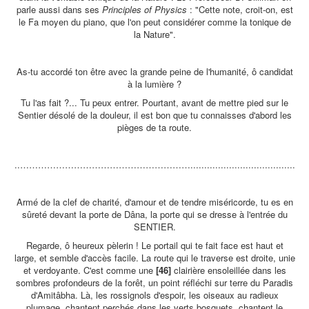
parle aussi dans ses
Principles of Physics
: "Cette note, croit-on, est
le Fa moyen du piano, que l'on peut considérer comme la tonique de
la Nature".
As-tu accordé ton être avec la grande peine de l'humanité, ô candidat
à la lumière ?
Tu l'as fait ?... Tu peux entrer. Pourtant, avant de mettre pied sur le
Sentier désolé de la douleur, il est bon que tu connaisses d'abord les
pièges de ta route.
..…………………………………………………......................................
Armé de la clef de charité, d'amour et de tendre miséricorde, tu es en
sûreté devant la porte de Dâna, la porte qui se dresse à l'entrée du
SENTIER.
Regarde, ô heureux pèlerin ! Le portail qui te fait face est haut et
large, et semble d'accès facile. La route qui le traverse est droite, unie
et verdoyante. C'est comme une
[46]
clairière ensoleillée dans les
sombres profondeurs de la forêt, un point réfléchi sur terre du Paradis
d'Amitâbha. Là, les rossignols d'espoir, les oiseaux au radieux
plumage chantent perchés dans les verts bosquets, chantent le