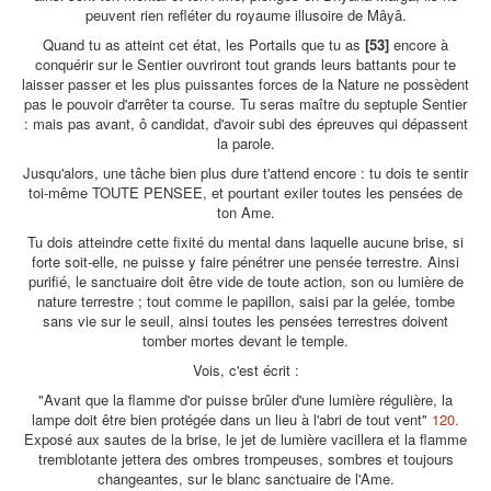
peuvent rien refléter du royaume illusoire de Mâyâ.
Quand tu as atteint cet état, les Portails que tu as
[53]
encore à
conquérir sur le Sentier ouvriront tout grands leurs battants pour te
laisser passer et les plus puissantes forces de la Nature ne possèdent
pas le pouvoir d'arrêter ta course. Tu seras maître du septuple Sentier
: mais pas avant, ô candidat, d'avoir subi des épreuves qui dépassent
la parole.
Jusqu'alors, une tâche bien plus dure t'attend encore : tu dois te sentir
toi-même TOUTE PENSEE, et pourtant exiler toutes les pensées de
ton Ame.
Tu dois atteindre cette fixité du mental dans laquelle aucune brise, si
forte soit-elle, ne puisse y faire pénétrer une pensée terrestre. Ainsi
purifié, le sanctuaire doit être vide de toute action, son ou lumière de
nature terrestre ; tout comme le papillon, saisi par la gelée, tombe
sans vie sur le seuil, ainsi toutes les pensées terrestres doivent
tomber mortes devant le temple.
Vois, c'est écrit :
"Avant que la flamme d'or puisse brûler d'une lumière régulière, la
lampe doit être bien protégée dans un lieu à l'abri de tout vent"
120.
Exposé aux sautes de la brise, le jet de lumière vacillera et la flamme
tremblotante jettera des ombres trompeuses, sombres et toujours
changeantes, sur le blanc sanctuaire de l'Ame.