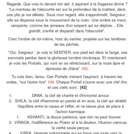
Regarde. Que vois-tu devant ton œil, ô aspirant à la Sagesse divine ?
"Le manteau de l'obscurité est sur la profondeur de la matière, dans
ses plis je me débats. Sous mon regard, elle s'approfondit, Seigneur ;
elle se disperse sous le mouvement de ta main. Une ombre se meut,
rampante, comme les anneaux d'un serpent qui se déploie... Elle
grandit, s'enfle et disparaît dans l'obscurité".
C'est l'ombre de toi-même, hors du sentier, projetée sur les ténèbres
de tes péchés.
"Oui, Seigneur : je vois le SENTIER, son pied est dans la fange, ses
sommets perdus dans la glorieuse lumière nirvânique. Et maintenant
je vois les Portails, qui vont en se rétrécissant, sur la route âpre et
épineuse de Jñâna"
103.
Tu vois bien, lanou. Ces Portails mènent l'aspirant, à travers les
ondes, "sur l'autre rive"
104.
Chaque Portail s'ouvre avec une clef d'or,
et ces clefs sont :
[42]
DANA, la clef de charité et d'immortel amour.
SHILA, la clef d'harmonie en parole et en acte, la clef qui rétablit
l'équilibre entre la cause et l'effet, et ne laisse plus de place à
l'action karmique.
KSHANTI, la douce patience, que rien ne peut trouver.
VIRAGA, l'indifférence au Plaisir et à la douleur, l'illusion vaincue,
la vérité seule perçue.
VIRYA, l'énergie indomptable qui se fraye une route vers la