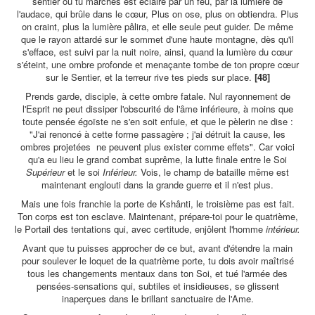
sentier où tu marches est éclairé par un feu, par la lumière de
l'audace, qui brûle dans le cœur, Plus on ose, plus on obtiendra. Plus
on craint, plus la lumière pâlira, et elle seule peut guider. De même
que le rayon attardé sur le sommet d'une haute montagne, dès qu'il
s'efface, est suivi par la nuit noire, ainsi, quand la lumière du cœur
s'éteint, une ombre profonde et menaçante tombe de ton propre cœur
sur le Sentier, et la terreur rive tes pieds sur place.
[48]
Prends garde, disciple, à cette ombre fatale. Nul rayonnement de
l'Esprit ne peut dissiper l'obscurité de l'âme inférieure, à moins que
toute pensée égoïste ne s'en soit enfuie, et que le pèlerin ne dise :
"J'ai renoncé à cette forme passagère ; j'ai détruit la cause, les
ombres projetées ne peuvent plus exister comme effets". Car voici
qu'a eu lieu le grand combat suprême, la lutte finale entre le Soi
Supérieur
et le soi
Inférieur.
Vois, le champ de bataille même est
maintenant englouti dans la grande guerre et il n'est plus.
Mais une fois franchie la porte de Kshânti, le troisième pas est fait.
Ton corps est ton esclave. Maintenant, prépare-toi pour le quatrième,
le Portail des tentations qui, avec certitude, enjôlent l'homme
intérieur.
Avant que tu puisses approcher de ce but, avant d'étendre la main
pour soulever le loquet de la quatrième porte, tu dois avoir maîtrisé
tous les changements mentaux dans ton Soi, et tué l'armée des
pensées-sensations qui, subtiles et insidieuses, se glissent
inaperçues dans le brillant sanctuaire de l'Ame.