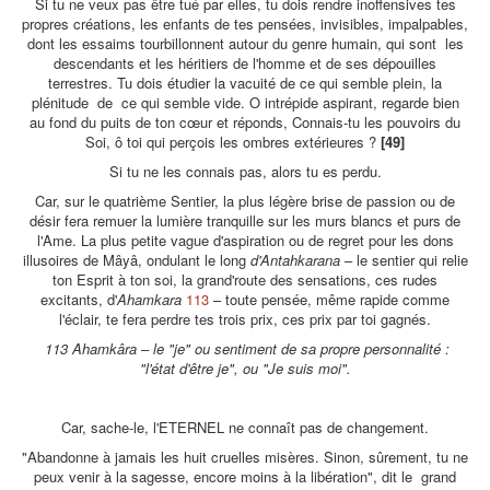
Si tu ne veux pas être tué par elles, tu dois rendre inoffensives tes
propres créations, les enfants de tes pensées, invisibles, impalpables,
dont les essaims tourbillonnent autour du genre humain, qui sont les
descendants et les héritiers de l'homme et de ses dépouilles
terrestres. Tu dois étudier la vacuité de ce qui semble plein, la
plénitude de ce qui semble vide. O intrépide aspirant, regarde bien
au fond du puits de ton cœur et réponds, Connais-tu les pouvoirs du
Soi, ô toi qui perçois les ombres extérieures ?
[49]
Si tu ne les connais pas, alors tu es perdu.
Car, sur le quatrième Sentier, la plus légère brise de passion ou de
désir fera remuer la lumière tranquille sur les murs blancs et purs de
l'Ame. La plus petite vague d'aspiration ou de regret pour les dons
illusoires de Mâyâ, ondulant le long
d'Antahkarana
– le sentier qui relie
ton Esprit à ton soi, la grand'route des sensations, ces rudes
excitants, d'
Ahamkara
113
– toute pensée, même rapide comme
l'éclair, te fera perdre tes trois prix, ces prix par toi gagnés.
113 Ahamkâra – le "je" ou sentiment de sa propre personnalité :
"l'état d'être je", ou "Je suis moi".
Car, sache-le, l'ETERNEL ne connaît pas de changement.
"Abandonne à jamais les huit cruelles misères. Sinon, sûrement, tu ne
peux venir à la sagesse, encore moins à la libération", dit le grand