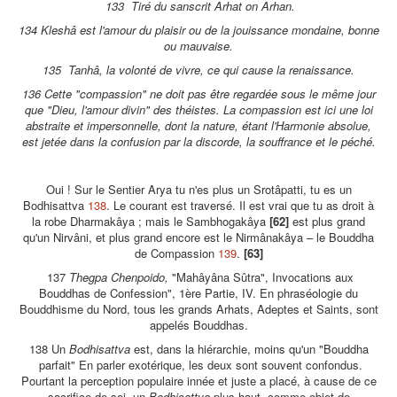
133 Tiré du sanscrit Arhat on Arhan.
134 Kleshâ est l'amour du plaisir ou de la jouissance mondaine, bonne
ou mauvaise.
135 Tanhâ, la volonté de vivre, ce qui cause la renaissance.
136 Cette "compassion" ne doit pas être regardée sous le même jour
que "Dieu, l'amour divin" des théistes. La compassion est ici une loi
abstraite et impersonnelle, dont la nature, étant l'Harmonie absolue,
est jetée dans la confusion par la discorde, la souffrance et le péché.
Oui ! Sur le Sentier Arya tu n'es plus un Srotâpatti, tu es un
Bodhisattva
138
. Le courant est traversé. Il est vrai que tu as droit à
la robe Dharmakâya ; mais le Sambhogakâya
[62]
est plus grand
qu'un Nirvâni, et plus grand encore est le Nirmânakâya – le Bouddha
de Compassion
139
.
[63]
137
Thegpa Chenpoido,
"Mahâyâna Sûtra", Invocations aux
Bouddhas de Confession", 1ère Partie, IV. En phraséologie du
Bouddhisme du Nord, tous les grands Arhats, Adeptes et Saints, sont
appelés Bouddhas.
138 Un
Bodhisattva
est, dans la hiérarchie, moins qu'un "Bouddha
parfait" En parler exotérique, les deux sont souvent confondus.
Pourtant la perception populaire innée et juste a placé, à cause de ce
sacrifice de soi, un
Bodhisattva
plus haut, comme objet de