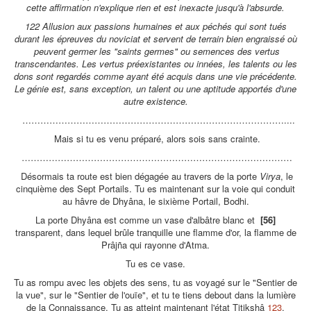
cette affirmation n'explique rien et est inexacte jusqu'à l'absurde.
122 Allusion aux passions humaines et aux péchés qui sont tués
durant les épreuves du noviciat et servent de terrain bien engraissé où
peuvent germer les "saints germes" ou semences des vertus
transcendantes. Les vertus préexistantes ou innées, les talents ou les
dons sont regardés comme ayant été acquis dans une vie précédente.
Le génie est, sans exception, un talent ou une aptitude apportés d'une
autre existence.
……………………………………………………………………………....
Mais si tu es venu préparé, alors sois sans crainte.
………………………………………………………………………………
Désormais ta route est bien dégagée au travers de la porte
Virya
, le
cinquième des Sept Portails. Tu es maintenant sur la voie qui conduit
au hâvre de Dhyâna, le sixième Portail, Bodhi.
La porte Dhyâna est comme un vase d'albâtre blanc et
[56]
transparent, dans lequel brûle tranquille une flamme d'or, la flamme de
Prâjña qui rayonne d'Atma.
Tu es ce vase.
Tu as rompu avec les objets des sens, tu as voyagé sur le "Sentier de
la vue", sur le "Sentier de l'ouïe", et tu te tiens debout dans la lumière
de la Connaissance. Tu as atteint maintenant l'état Titikshâ
123
.