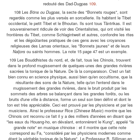
redouté des Dad-Dugpas
109
.
108 Les
Böns ou Dugpas,
la secte des "Bonnets rouges", sont
regardés comme les plus versés en sorcellerie. Ils habitent le Tibet
occidental, le petit Tibet et le Bhoutan. Ils sont tous Tântrikas. Il est
souverainement ridicule de voir des Orientalistes, qui ont visité les
frontières du Tibet, comme Schlagintweit et autres, confondre les rites
et les dégoûtantes pratiques de ces gens avec les croyances
religieuses des Lamas orientaux, les "Bonnets jaunes" et de leurs
Naljors
ou saints hommes. La note 15 page 47 est un exemple.
109 Les Bouddhistes du nord, et, de fait, tous les Chinois, trouvent
dans le profond mugissement de quelques-unes des grandes rivières
sacrées la tonique de la Nature. De là la comparaison. C'est un fait
bien connu en science physique, aussi bien qu'en occultisme, que la
résultante des sons de la Nature, telle qu'on l'entend dans le
mugissement des grandes rivières, dans le bruit produit par les
sommets des arbres se balançant dans les grandes forêts, ou les
bruits d'une ville à distance, forme un seul son bien défini et dont le
ton est très appréciable. Ceci est prouvé par les physiciens et par les
musiciens. Ainsi le professeur Rice (
Chinese Music
) montre que les
Chinois ont reconnu ce fait il y a des milliers d'années en disant que
"les eaux du Houang-ho, en dévalant, entonnèrent le Kung", appelé "la
grande note" en musique chinoise : et il montre que cette note
correspond au Fa, "considéré par les physiciens modernes comme
étant la véritable tonique de la Nature". Le Professeur B. Silliman en