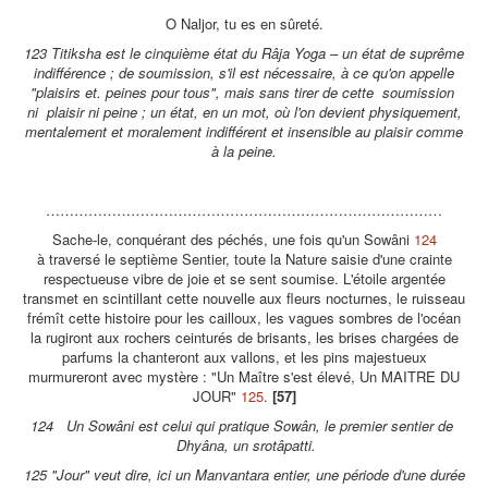
O Naljor, tu es en sûreté.
123 Titiksha est le cinquième état du Râja Yoga – un état de suprême
indifférence ; de soumission, s'il est nécessaire, à ce qu'on appelle
"plaisirs et. peines pour tous", mais sans tirer de cette soumission
ni plaisir ni peine ; un état, en un mot, où l'on devient physiquement,
mentalement et moralement indifférent et insensible au plaisir comme
à la peine.
…………………………………………………………………………
Sache-le, conquérant des péchés, une fois qu'un Sowâni
124
à traversé le septième Sentier, toute la Nature saisie d'une crainte
respectueuse vibre de joie et se sent soumise. L'étoile argentée
transmet en scintillant cette nouvelle aux fleurs nocturnes, le ruisseau
frémît cette histoire pour les cailloux, les vagues sombres de l'océan
la rugiront aux rochers ceinturés de brisants, les brises chargées de
parfums la chanteront aux vallons, et les pins majestueux
murmureront avec mystère : "Un Maître s'est élevé, Un MAITRE DU
JOUR"
125
.
[57]
124 Un Sowâni est celui qui pratique Sowân, le premier sentier de
Dhyâna, un srotâpatti.
125 "Jour" veut dire, ici un Manvantara entier, une période d'une durée