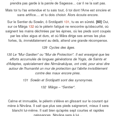
prendra pas garde à la parole de Sagesse... car il ne la sait pas.
Mais toi tu l'as entendue et tu sais tout, ô toi dont l'Ame est sincère et
sans artifice.... et tu dois choisir. Alors écoute encore.
Sur le Sentier du Sowân, ô Srotâpatti
131
, tu es en sûreté.
[60]
Oui,
sur ce Mârga
132
où le pèlerin fatigué ne rencontre qu'obscurité, où
saignent les mains déchirées par les épines, où les pieds sont coupés
par les silex aigus et durs, et où Mâra dirige ses armes les plus
fortes, là,
immédiatement
au delà, attend une grande récompense.
129 Cycles des âges.
130 Le "Mur Gardien" ou "Mur de Protection". Il est enseigné que les
efforts accumulés de longues générations de Yogis, de Saints et
d'Adeptes, spécialement des Nirmânakâyas, ont créé, pour ainsi dire
autour de l'humanité un mur de protection qui l'abrite invisiblement
contre des maux encore pires.
131 Sowân et Srotâpatti sont des synonymes.
132 Mârga – "Sentier".
Calme et immuable, le pèlerin s'élève en glissant sur le courant qui
mène à Nirvâna. Il sait que plus ses pieds saigneront, mieux il sera
blanchi lui-même. Il sait bien qu'après sept courtes et rapides
naissances, Nirvâna sera à lui…