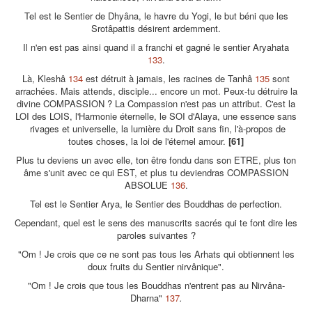
Tel est le Sentier de Dhyâna, le havre du Yogi, le but béni que les
Srotâpattis désirent ardemment.
Il n'en est pas ainsi quand il a franchi et gagné le sentier Aryahata
133
.
Là, Kleshâ
134
est détruit à jamais, les racines de Tanhâ
135
sont
arrachées. Mais attends, disciple... encore un mot. Peux-tu détruire la
divine COMPASSION ? La Compassion n'est pas un attribut. C'est la
LOI des LOIS, l'Harmonie éternelle, le SOI d'Alaya, une essence sans
rivages et universelle, la lumière du Droit sans fin, l'à-propos de
toutes choses, la loi de l'éternel amour.
[61]
Plus tu deviens un avec elle, ton être fondu dans son ETRE, plus ton
âme s'unit avec ce qui EST, et plus tu deviendras COMPASSION
ABSOLUE
136
.
Tel est le Sentier Arya, le Sentier des Bouddhas de perfection.
Cependant, quel est le sens des manuscrits sacrés qui te font dire les
paroles suivantes ?
"Om ! Je crois que ce ne sont pas tous les Arhats qui obtiennent les
doux fruits du Sentier nirvânique".
"Om ! Je crois que tous les Bouddhas n'entrent pas au Nirvâna-
Dharna"
137
.