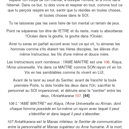
l'éternel. Dans ce but, tu dois vivre et respirer en tout, comme tout ce
que tu perçois respire en toi, sentir que tu résides en toutes choses,
et toutes choses dans le SOI.
Tu ne laisseras pas tes sens faire de ton mental un terrain de jeux.
Point ne sépareras ton être de l'ETRE et du reste, mais tu absorberas
l'Océan dans la goutte, la goutte dans l'Océan.
Ainsi tu seras en parfait accord avec tout ce qui vit, tu aimeras les
hommes comme s'ils étaient tes frères disciples, les élèves d'un
même Instructeur, les fils d'une même et douce mère.
Les Instructeurs sont nombreux : l'AME-MAITRE est une
106,
Alaya,
l'Ame universelle. Vis dans ce MAITRE comme SON rayon vit en toi.
Vis en tes semblables comme ils vivent en LUI.
Avant de te tenir au seuil du Sentier, avant de franchir la toute
première Porte, tu dois fondre les deux dans l'Un, sacrifier le
personnel au SOI impersonnel, et détruire ainsi le "sentier" entre les
deux, l'
Antahkarana
107
.
[44]
106 L' "AME MAITRE" est Alaya, l'Ame Universelle ou Atman, dont
chaque homme possède en lui-même un rayon avec lequel il peut
s'identifier et dans lequel il peut s'absorber.
107 Antahkarana est le Manas inférieur, le Sentier de communication
entre la personnalité et Manas supérieur ou Ame humaine. A la mort,