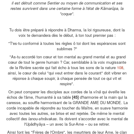
il est détruit comme Sentier ou moyen de communication et ses
restes survivent dans une certaine forme à l'état de Kâmarûpa, la
"coque".
Tu dois être préparé à répondre à Dharma, la loi rigoureuse, dont la
voix te demandera dès le début, à ton tout premier pas :
"T'es-tu conformé à toutes les règles ô toi dont les espérances sont
sublimes ?"
"As-tu accordé ton cœur et ton mental au grand mental et au grand
cœur de tout le genre humain ? Car, semblable à la voix mugissante
de la Rivière sacrée qui fait écho à tous les sons de la nature
108
,
ainsi, le cœur de celui "qui veut entrer dans le courant" doit vibrer en
réponse à chaque soupir, à chaque pensée de tout ce qui vit et
respire".
On peut comparer les disciples aux cordes de la
vînâ
qui éveille les
échos de l'âme, l'humanité à sa table
[45]
d'harmonie et la main qui la
caresse, au souffle harmonisant de la GRANDE AME DU MONDE. La
corde incapable de répondre au toucher du Maître, en suave harmonie
avec toutes les autres, se brise et est rejetée. De même le mental
collectif des
lanou-shrâvakas
. Ils doivent s'accorder avec le mental de
l'Upâdhyâya – un avec la Sur-Ame – ou se retirer.
Ainsi font les "Frères de l'Ombre", les meurtriers de leur Ame, le clan