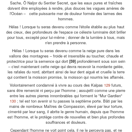
Sache, Ô Naljor du Sentier Secret, que les eaux pures et fraîches
doivent être employées à rendre, plus douces les vagues amères de
l'Océan – cette puissante mer de douleur formée des larmes des
hommes.
Hélas ! Lorsque tu seras devenu comme l'étoile établie au plus haut
des cieux, des profondeurs de l'espace ce céleste luminaire doit briller
pour tous, excepté pour lui-même ; donner de la lumière à tous, mais
n'en prendre à personne.
Hélas ! Lorsque tu seras devenu comme la neige pure dans les
vallons des montagnes – froide et insensible au toucher, chaude et
protectrice pour la semence qui dort
[59]
profondément sous son sein
– c'est maintenant cette neige qui devra recevoir la mordante gelée,
les rafales du nord, abritant ainsi de leur dent aiguë et cruelle la terre
qui contient la moisson promise, la moisson qui nourrira les affamés.
Volontairement condamné à vivre au cours des Kalpas
129
futurs,
sans être remercié ni perçu par l'homme ; assujetti comme une pierre
entre les autres pierres innombrables qui forment le "Mur Gardien"
130
; tel est ton avenir si tu passes la septième porte. Bâti par les
mains de nombreux Maîtres de Compassion, élevé par leur torture,
cimenté par leur sang, il abrite le genre humain, depuis que l'homme
est l'homme, et le protège contre de nouvelles et bien plus profondes
souffrances et douleurs.
Cependant l'homme ne voit point cela, il ne le percevra pas, et ne