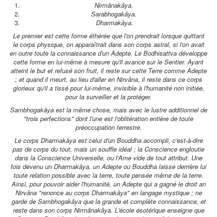
Nirmânakâya.
Sarabhogakâya.
Dharmakâya.
Le premier est cette forme éthérée que l'on prendrait lorsque quittant
le corps physique, on apparaîtrait dans son corps astral, si l'on avait
en outre toute la connaissance d'un Adepte. Le Bodhisattva développe
cette forme en lui-même à mesure qu'il avance sur le Sentier. Ayant
atteint le but et refusé son fruit, il reste sur cette Terre comme Adepte
; et quand il meurt, au lieu d'aller en Nirvâna, il reste dans ce corps
glorieux qu'il a tissé pour lui-même, invisible à l'humanité non initiée,
pour la surveiller et la protéger.
Sambhogakâya est la même chose, mais avec le lustre additionnel de
"trois perfections" dont l'une est l'oblitération entière de toute
préoccupation terrestre.
Le corps Dharmakâya est celui d'un Bouddha accompli, c'est-à-dire
pas de corps du tout, mais un souffle idéal ; la Conscience engloutie
dans la Conscience Universelle, ou l'Ame vide de tout attribut. Une
fois devenu un Dharmakâya, un Adepte ou Bouddha laisse derrière lui
toute relation possible avec la terre, toute pensée même de la terre.
Ainsi, pour pouvoir aider l'humanité, un Adepte qui a gagné le droit an
Nirvâna "renonce au corps Dharmakâya" en langage mystique ; ne
garde de Sambhogakâya que la grande et complète connaissance, et
reste dans son corps Nirmânakâya. L'école ésotérique enseigne que